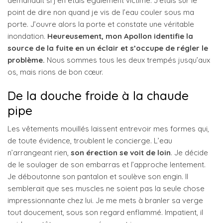
demandait si j’en étais également victime. J’étais sur le
point de dire non quand je vis de l’eau couler sous ma
porte. J’ouvre alors la porte et constate une véritable
inondation.
Heureusement, mon Apollon identifie la
source de la fuite en un éclair et s’occupe de régler le
problème.
Nous sommes tous les deux trempés jusqu’aux
os, mais rions de bon cœur.
De la douche froide à la chaude
pipe
Les vêtements mouillés laissent entrevoir mes formes qui,
de toute évidence, troublent le concierge. L’eau
n’arrangeant rien,
son érection se voit de loin
. Je décide
de le soulager de son embarras et l’approche lentement.
Je déboutonne son pantalon et soulève son engin. Il
semblerait que ses muscles ne soient pas la seule chose
impressionnante chez lui. Je me mets à branler sa verge
tout doucement, sous son regard enflammé. Impatient, il