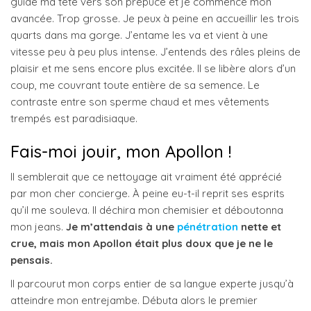
guide ma tête vers son prépuce et je commence mon
avancée. Trop grosse. Je peux à peine en accueillir les trois
quarts dans ma gorge. J’entame les va et vient à une
vitesse peu à peu plus intense. J’entends des râles pleins de
plaisir et me sens encore plus excitée. Il se libère alors d’un
coup, me couvrant toute entière de sa semence. Le
contraste entre son sperme chaud et mes vêtements
trempés est paradisiaque.
Fais-moi jouir, mon Apollon !
Il semblerait que ce nettoyage ait vraiment été apprécié
par mon cher concierge. À peine eu-t-il reprit ses esprits
qu’il me souleva. Il déchira mon chemisier et déboutonna
mon jeans.
Je m’attendais à une
pénétration
nette et
crue, mais mon Apollon était plus doux que je ne le
pensais.
Il parcourut mon corps entier de sa langue experte jusqu’à
atteindre mon entrejambe. Débuta alors le premier