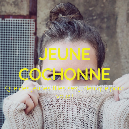
JEUNE
COCHONNE
Que des jeunes filles sexy, rien que pour
vous !