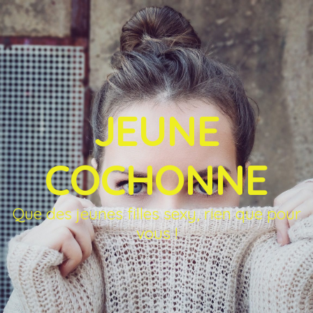
JEUNE
COCHONNE
Que des jeunes filles sexy, rien que pour
vous !