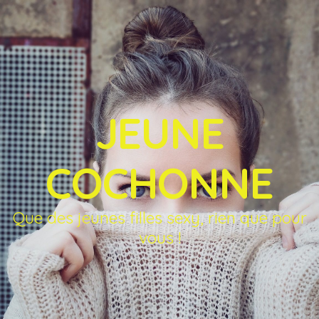
JEUNE
COCHONNE
Que des jeunes filles sexy, rien que pour
vous !